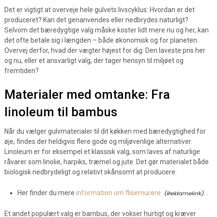
Det er vigtigt at overveje hele gulvets livscyklus: Hvordan er det
produceret? Kan det genanvendes eller nedbrydes naturligt?
Selvom det bæredygtige valg måske koster lidt mere nu og her, kan
det ofte betale sig i længden – både økonomisk og for planeten.
Overvej derfor, hvad der vægter højest for dig: Den laveste pris her
og nu, eller et ansvarligt valg, der tager hensyn til miljøet og
fremtiden?
Materialer med omtanke: Fra
linoleum til bambus
Når du vælger gulvmaterialer til dit køkken med bæredygtighed for
øje, findes der heldigvis flere gode og miljøvenlige alternativer.
Linoleum er for eksempel et klassisk valg, som laves af naturlige
råvarer som linolie, harpiks, træmel og jute. Det gør materialet både
biologisk nedbrydeligt og relativt skånsomt at producere.
Her finder du mere
information om flisemurere
.
Et andet populært valg er bambus, der vokser hurtigt og kræver