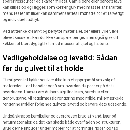
sparer ressourcer og skåner miljøet. Gamle døre eller parketstave
kan slibes op og lægges som køkkengulv med masser af karakter,
mens rester af fliser kan sammensættes i mønstre for et farverigt
og individuelt udtryk.
Ved at tænke kreativt og benytte materialer, der ellers ville være
blevet kasseret, kan du ikke kun spare penge, men også give dit
køkken et bæredygtigt løft med masser af sjæl og historie.
Vedligeholdelse og levetid: Sådan
får du gulvet til at holde
Et miljøvenligt køkkengulv er ikke kun et spørgsmål om valg af
materialer – det handler også om, hvordan du passer på det i
hverdagen. Uanset om du har valgt linoleum, bambus eller
genbrugstræ, vil regelmæssig rengøring med milde, miljømærkede
rengøringsmidler forlænge gulvets levetid og bevare dets udseende.
Undgå skrappe kemikalier og overdreven brug af vand, især på
naturmaterialer, da det kan skade både overfladen og strukturen.
Brug gerne filtpuder under møbler for at forhindre ridser, og tag