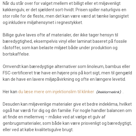
Når du står over for valget mellem et billigt eller et miljøvenligt
køkkengulv, er det sjældent sort-hvidt. Prisen spiller naturligvis en
stor rolle for de fleste, men det kan være værd at tænke langsigtet
og inkludere miljøhensynet i regnestykket.
Billige gulve laves ofte af materialer, der ikke tager hensyn til
bæredygtighed, eksempelvis vinyl eller laminat baseret på fossile
råstoffer, som kan belaste miljøet både under produktion og
bortskaffelse.
Omvendt kan bæredygtige alternativer som linoleum, bambus eller
FSC-certificeret træ have en højere pris på kort sigt, men til gengæld
kan de have en lavere miljøpåvirkning og ofte en længere levetid.
Her kan
du læse mere om injektionslim til klinker
.
Desuden kan miljøvenlige materialer give et bedre indeklima, hvilket
også har værdi for dig og din familie. For nogle handler balancen om
at finde en mellemvej – måske ved at vælge et gulv af
genbrugsmaterialer, som både kan være prisvenligt og bæredygtigt,
eller ved at købe kvalitetsgulve brugt.