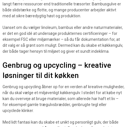
langt færre ressourcer end traditionelle træsorter. Bambusgulve er
både slidstærke og flotte, og mange producenter arbejder aktivt
med at sikre bæredygtig høst og produktion.
Uanset om du vælger linoleum, bambus eller andre naturmaterialer,
er det en god idé at undersøge produkternes certificeringer – for
eksempel FSC eller miljømærker – så du får dokumentation for, at
dit valg er så grønt som muligt. Dermed kan du skabe et køkkengulv,
der både tager hensyn til miljøet og giver et sundt indeklima.
Genbrug og upcycling – kreative
løsninger til dit køkken
Genbrug og upcycling åbner op for en verden af kreative muligheder,
når du skal vælge et miljøvenligt køkkengulv. I stedet for at købe nyt
kan du overveje at bruge materialer, som allerede har haft et liv –
for eksempel gamle trægulvsbrædder, genbrugte tegl eller
upcyclede klinker.
Med lidt fantasi kan du skabe et unikt og personligt gulv, der både