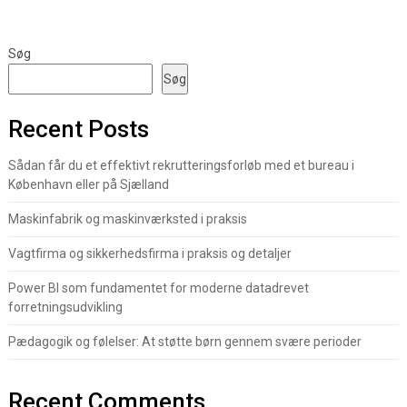
Søg
Søg
Recent Posts
Sådan får du et effektivt rekrutteringsforløb med et bureau i
København eller på Sjælland
Maskinfabrik og maskinværksted i praksis
Vagtfirma og sikkerhedsfirma i praksis og detaljer
Power BI som fundamentet for moderne datadrevet
forretningsudvikling
Pædagogik og følelser: At støtte børn gennem svære perioder
Recent Comments