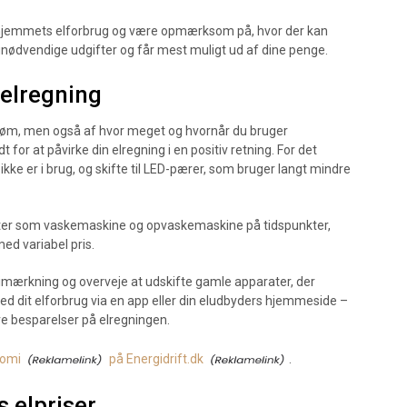
 hjemmets elforbrug og være opmærksom på, hvor der kan
nødvendige udgifter og får mest muligt ud af dine penge.
 elregning
trøm, men også af hvor meget og hvornår du bruger
t for at påvirke din elregning i en positiv retning. For det
 ikke er i brug, og skifte til LED-pærer, som bruger langt mindre
rater som vaskemaskine og opvaskemaskine på tidspunkter,
med variabel pris.
imærkning og overveje at udskifte gamle apparater, der
d dit elforbrug via en app eller din eludbyders hjemmeside –
re besparelser på elregningen.
nomi
på Energidrift.dk
.
 elpriser