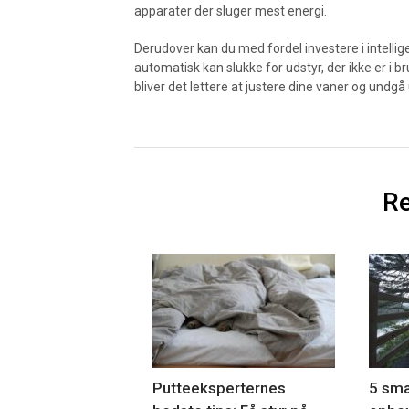
apparater der sluger mest energi.
Derudover kan du med fordel investere i intelli
automatisk kan slukke for udstyr, der ikke er i 
bliver det lettere at justere dine vaner og undg
Re
Putteeksperternes
5 sma