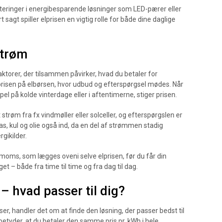
vesteringer i energibesparende løsninger som LED-pærer eller
 sagt spiller elprisen en vigtig rolle for både dine daglige
strøm
aktorer, der tilsammen påvirker, hvad du betaler for
risen på elbørsen, hvor udbud og efterspørgsel mødes. Når
el på kolde vinterdage eller i aftentimerne, stiger prisen.
røm fra fx vindmøller eller solceller, og efterspørgslen er
as, kul og olie også ind, da en del af strømmen stadig
gikilder.
g moms, som lægges oveni selve elprisen, før du får din
t – både fra time til time og fra dag til dag.
 – hvad passer til dig?
er, handler det om at finde den løsning, der passer bedst til
betyder, at du betaler den samme pris pr. kWh i hele