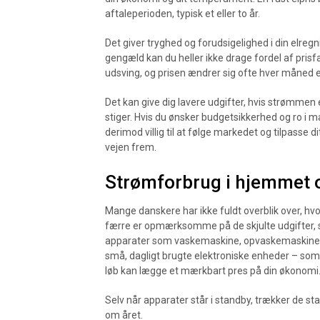
aftaleperioden, typisk et eller to år.
Det giver tryghed og forudsigelighed i din elregni
gengæld kan du heller ikke drage fordel af prisf
udsving, og prisen ændrer sig ofte hver måned el
Det kan give dig lavere udgifter, hvis strømmen e
stiger. Hvis du ønsker budgetsikkerhed og ro i m
derimod villig til at følge markedet og tilpasse d
vejen frem.
Strømforbrug i hjemmet o
Mange danskere har ikke fuldt overblik over, hv
færre er opmærksomme på de skjulte udgifter, s
apparater som vaskemaskine, opvaskemaskine og
små, dagligt brugte elektroniske enheder – som
løb kan lægge et mærkbart pres på din økonomi
Selv når apparater står i standby, trækker de sta
om året.