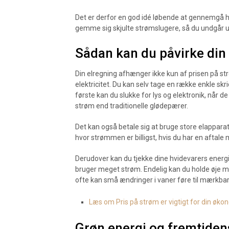
Det er derfor en god idé løbende at gennemgå
gemme sig skjulte strømslugere, så du undgår u
Sådan kan du påvirke din
Din elregning afhænger ikke kun af prisen på s
elektricitet. Du kan selv tage en række enkle skrid
første kan du slukke for lys og elektronik, når de
strøm end traditionelle glødepærer.
Det kan også betale sig at bruge store elappa
hvor strømmen er billigst, hvis du har en aftale 
Derudover kan du tjekke dine hvidevarers energ
bruger meget strøm. Endelig kan du holde øje me
ofte kan små ændringer i vaner føre til mærkba
Læs om Pris på strøm er vigtigt for din øko
Grøn energi og fremtidens