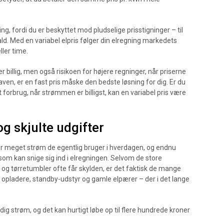
ng, fordi du er beskyttet mod pludselige prisstigninger – til
ald. Med en variabel elpris følger din elregning markedets
ler time.
r billig, men også risikoen for højere regninger, når priserne
aven, er en fast pris måske den bedste løsning for dig. Er du
it forbrug, når strømmen er billigst, kan en variabel pris være
g skjulte udgifter
or meget strøm de egentlig bruger i hverdagen, og endnu
om kan snige sig ind i elregningen. Selvom de store
 tørretumbler ofte får skylden, er det faktisk de mange
 opladere, standby-udstyr og gamle elpærer – der i det lange
.
dig strøm, og det kan hurtigt løbe op til flere hundrede kroner