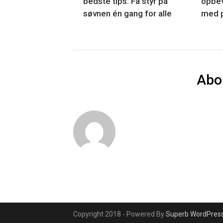
bedste tips: Få styr på
opbev
søvnen én gang for alle
med 
Abo
Copyright 2018 - Powered By
Superb WordPres