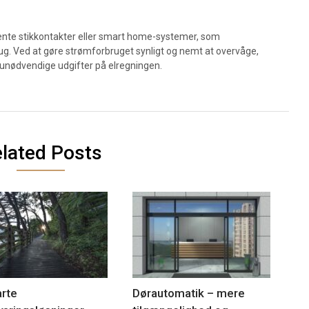
gente stikkontakter eller smart home-systemer, som
brug. Ved at gøre strømforbruget synligt og nemt at overvåge,
å unødvendige udgifter på elregningen.
lated Posts
rte
Dørautomatik – mere