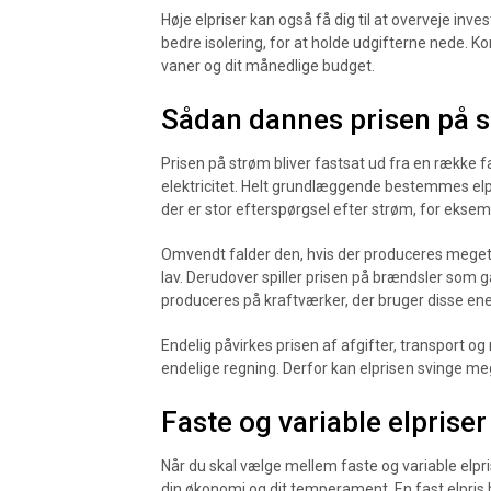
Høje elpriser kan også få dig til at overveje in
bedre isolering, for at holde udgifterne nede. Kort
vaner og dit månedlige budget.
Sådan dannes prisen på 
Prisen på strøm bliver fastsat ud fra en række f
elektricitet. Helt grundlæggende bestemmes elp
der er stor efterspørgsel efter strøm, for eksemp
Omvendt falder den, hvis der produceres meget st
lav. Derudover spiller prisen på brændsler som g
produceres på kraftværker, der bruger disse ener
Endelig påvirkes prisen af afgifter, transport o
endelige regning. Derfor kan elprisen svinge mege
Faste og variable elpriser
Når du skal vælge mellem faste og variable elpris
din økonomi og dit temperament. En fast elpris 