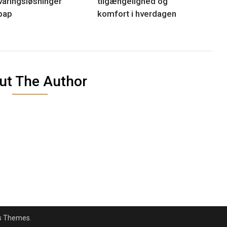
aringsløsninger
tilgængelighed og
pap
komfort i hverdagen
ut The Author
s Themes
.