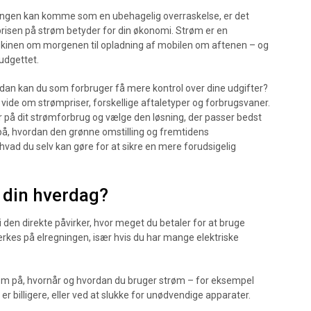
regningen kan komme som en ubehagelig overraskelse, er det
prisen på strøm betyder for din økonomi. Strøm er en
skinen om morgenen til opladning af mobilen om aftenen – og
udgettet.
an kan du som forbruger få mere kontrol over dine udgifter?
l vide om strømpriser, forskellige aftaletyper og forbrugsvaner.
yr på dit strømforbrug og vælge den løsning, der passer bedst
 på, hvordan den grønne omstilling og fremtidens
vad du selv kan gøre for at sikre en mere forudsigelig
 din hverdag?
i den direkte påvirker, hvor meget du betaler for at bruge
ærkes på elregningen, især hvis du har mange elektriske
m på, hvornår og hvordan du bruger strøm – for eksempel
r billigere, eller ved at slukke for unødvendige apparater.