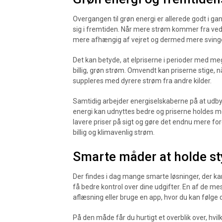
Overgangen til grøn energi er allerede godt i gan
sig i fremtiden. Når mere strøm kommer fra vedv
mere afhængig af vejret og dermed mere sving
Det kan betyde, at elpriserne i perioder med mege
billig, grøn strøm. Omvendt kan priserne stige, n
suppleres med dyrere strøm fra andre kilder.
Samtidig arbejder energiselskaberne på at udb
energi kan udnyttes bedre og priserne holdes mer
lavere priser på sigt og gøre det endnu mere for
billig og klimavenlig strøm.
Smarte måder at holde st
Der findes i dag mange smarte løsninger, der k
få bedre kontrol over dine udgifter. En af de me
aflæsning eller bruge en app, hvor du kan følge di
På den måde får du hurtigt et overblik over, hvi