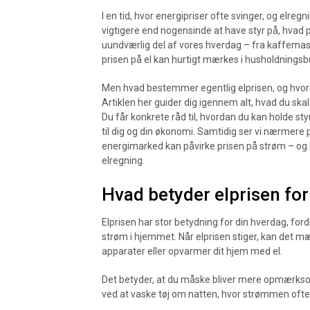
I en tid, hvor energipriser ofte svinger, og el
vigtigere end nogensinde at have styr på, hvad 
uundværlig del af vores hverdag – fra kaffema
prisen på el kan hurtigt mærkes i husholdningsb
Men hvad bestemmer egentlig elprisen, og hvord
Artiklen her guider dig igennem alt, hvad du ska
Du får konkrete råd til, hvordan du kan holde st
til dig og din økonomi. Samtidig ser vi nærmere
energimarked kan påvirke prisen på strøm – og h
elregning.
Hvad betyder elprisen for
Elprisen har stor betydning for din hverdag, ford
strøm i hjemmet. Når elprisen stiger, kan det m
apparater eller opvarmer dit hjem med el.
Det betyder, at du måske bliver mere opmærkso
ved at vaske tøj om natten, hvor strømmen ofte e