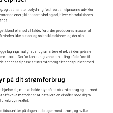
g, og det har stor betydning for, hvordan elpriserne udvikler
arende energikilder som vind og sol, bliver elproduktionen
ende.
t blæst eller sol vil falde, fordi der produceres masser af
år vinden ikke blæser og solen ikke skinner, og der skal
ygge lagringsmuligheder og smartere elnet, så den grønne
e stabile. Derfor kan den grønne omstilling både føre til
delagtigt at tilpasse sit strømforbrug efter tidspunkter med
yr på dit strømforbrug
an hjælpe dig med at holde styr på dit strømforbrug og dermed
st effektive metoder er at installere en elmåler med digital
t forbrug i realtid.
lke tidspunkter på dagen du bruger mest strøm, og hvilke