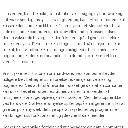
I en verden, hvor teknologi konstant udvikler sig, og ny hardware og
software ser dagens lys i et hastigt tempo, kan det være fristende at
kassere den gamle pc til fordel for en ny model. Men i stedet for at
lade din gamle computer samle støv eller ende på lossepladsen, er
der en voksende bevægelse, der fokuserer på at give disse ældre
maskiner nyt liv. Denne artikel vil tage dig med på en rejse fra skrot
til skat, hvor vi udforsker de mange muligheder for teknologiske
opgraderinger, der kan forvandle din aldrende pc til en effektiv og
værdifuld ressource.
Vi vil dykke ned i historien om hardware, hvor komponenter, der
tidligere blev betragtet som forældede, kan genanvendes og
opgraderes. Ved at forstå, hvordan forskellige dele af en computer
kan udskiftes eller forbedres, åbner vi døren til en verden af
muligheder for at genoplive gamle maskiner. Men det stopper ikke
ved hardware. Softwarefornyelse spiller også en afgørende rolle i at
give din pc en ny sjæl, idet nye operativsystemer og programmer
kan bringe frisk funktionalitet og ydeevne til dine hænder.
Udover de personlige fordele ved at opgradere din gamle computer,