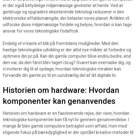
er der også betydelige miljømæssige gevinster at hente. Ved at
genbruge og opgradere eksisterende teknologi reducerer vi den
elektroniske affaldsmængde, der belaster vores planet. Artiklen vil
udforske disse miljømæssige fordele og belyse, hvordan vi kan tage
ansvar for vores teknologiske fodaftryk.
Endelig vil vi kaste et blik på fremtidens muligheder. Med den
hastige teknologiske udvikling er der altid nye måder at forbedre og
optimere din pc på. Kan din gamle computer blive endnu bedre, end
den var, da den først blev taget i brug? Svaret kan overraske dig, og
vi inviterer dig til at opdage, hvordan teknologiske mirakler kan
forvandle din gamle pc til en uundværlig del af dit digitale liv.
Historien om hardware: Hvordan
komponenter kan genanvendes
Historien om hardware er en fascinerende rejse, der viser, hvordan
teknologiske komponenter kan få nyt liv gennem genanvendelse. I
mange år blev gamle computere betragtet som affald, men med
stigende fokus på bæredygtighed er der opstået kreative metoder til