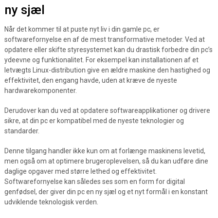
ny sjæl
Når det kommer til at puste nyt liv i din gamle pc, er
softwarefornyelse en af de mest transformative metoder. Ved at
opdatere eller skifte styresystemet kan du drastisk forbedre din pc’s
ydeevne og funktionalitet. For eksempel kan installationen af et
letvægts Linux-distribution give en ældre maskine den hastighed og
effektivitet, den engang havde, uden at kræve de nyeste
hardwarekomponenter.
Derudover kan du ved at opdatere softwareapplikationer og drivere
sikre, at din pc er kompatibel med de nyeste teknologier og
standarder.
Denne tilgang handler ikke kun om at forlænge maskinens levetid,
men også om at optimere brugeroplevelsen, så du kan udføre dine
daglige opgaver med større lethed og effektivitet.
Softwarefornyelse kan således ses som en form for digital
genfødsel, der giver din pc en ny sjæl og et nyt formål i en konstant
udviklende teknologisk verden.