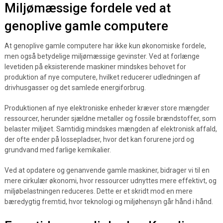
Miljømæssige fordele ved at
genoplive gamle computere
At genoplive gamle computere har ikke kun økonomiske fordele,
men også betydelige miljømæssige gevinster. Ved at forlænge
levetiden på eksisterende maskiner mindskes behovet for
produktion af nye computere, hvilket reducerer udledningen af
drivhusgasser og det samlede energiforbrug.
Produktionen af nye elektroniske enheder kræver store mængder
ressourcer, herunder sjældne metaller og fossile brændstoffer, som
belaster miljøet. Samtidig mindskes mængden af elektronisk affald,
der ofte ender på lossepladser, hvor det kan forurene jord og
grundvand med farlige kemikalier.
Ved at opdatere og genanvende gamle maskiner, bidrager vi til en
mere cirkulær økonomi, hvor ressourcer udnyttes mere effektivt, og
miljøbelastningen reduceres. Dette er et skridt mod en mere
bæredygtig fremtid, hvor teknologi og miljøhensyn går hånd i hånd.