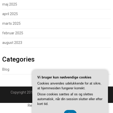
maj 2025
april 2025
marts 2025
februar 2025
august 2023
Categories
Blog
Vi bruger kun nødvendige cookies
Cookies anvendes udelukkende for at sikre,
at hjemmesiden fungerer korrekt.
Copyright 2018 - Powered By
Superb WordPress Themes
.
Disse cookies sættes af os og slettes
Back to Top ↑
automatisk, når din session slutter eller efter
kort tid.
Registreringsnummer DK374 077 39