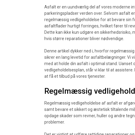
Asfalt er en uundværlig del af vores moderne inf
parkeringspladser verden over. Selvom asfalt e
regelmæssig vedligeholdelse for at bevare sin f
asfaltflader hurtigt forringes, hvilket fører til r
Dette kan ikke kun udgøre en sikkerhedsrisiko,
hvis større reparationer bliver nødvendige.
Denne artikel dykker ned i, hvorfor regelmæssig 
sikrer en lang levetid for asfaltbelægninger. Vi v
med at holde din asfalt i optimal stand. Uanset
vedligeholdelsesplan, står vi klar til at assister
at få et tilbud på vores tjenester.
Regelmæssig vedlige­holde
Regelmæssig vedligeholdelse af asfalt er afgør
samt bevare et sikkert og æstetisk tiltalende mi
opdage skader som revner, huller og andre tegn 
problemer.
Det er vigtigt at udføre rettidige reparationer 