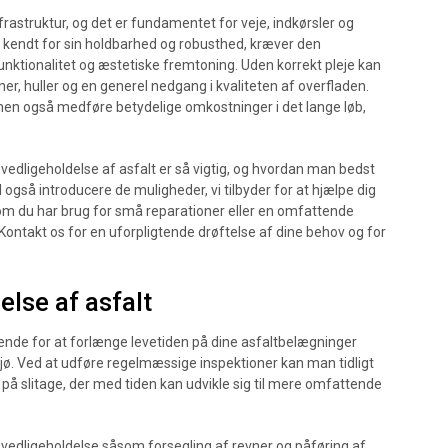
rastruktur, og det er fundamentet for veje, indkørsler og
r kendt for sin holdbarhed og robusthed, kræver den
unktionalitet og æstetiske fremtoning. Uden korrekt pleje kan
evner, huller og en generel nedgang i kvaliteten af overfladen.
 men også medføre betydelige omkostninger i det lange løb,
vedligeholdelse af asfalt er så vigtig, og hvordan man bedst
il også introducere de muligheder, vi tilbyder for at hjælpe dig
 om du har brug for små reparationer eller en omfattende
e. Kontakt os for en uforpligtende drøftelse af dine behov og for
lse af asfalt
ende for at forlænge levetiden på dine asfaltbelægninger
ljø. Ved at udføre regelmæssige inspektioner kan man tidligt
på slitage, der med tiden kan udvikle sig til mere omfattende
og vedligeholdelse såsom forsegling af revner og påføring af