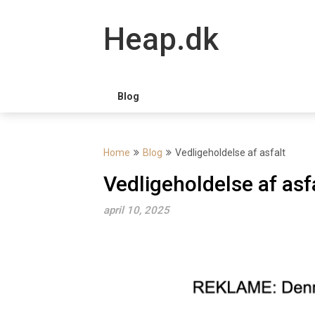
Skip
to
Heap.dk
content
Blog
Home
Blog
Vedlige­holdelse af asfalt
Vedlige­holdelse af asf
april 10, 2025