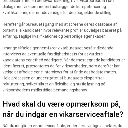
processen med en behovsafdækning, hvor vikarbureauet i tæt
dialog med virksomheden fastlægger de kompetencer og
kvalifikationer, der er nødvendige for den pågældende stilling.
Herefter går bureauet i gang med at screene deres database af
potentielle kandidater, hvor relevante profiler udvælges baseret på
erfaring, faglige kvalifikationer og personlige egenskaber.
I mange tilfælde gennemfører vikarbureauet også indledende
interviews og eventuelle færdighedstests for at vurdere
kandidatens egnethed yderligere. Når de mest egnede kandidater er
identificeret, præsenteres de for virksomheden, som derefter kan
vælge at afholde egne interviews for at finde det bedste match.
Hele processen er understøttet af bureauets ekspertise i
rekruttering, hvilket sikrer en fleksibel og hurtig løsning på
virksomhedens midlertidige bemandingsbehov.
Hvad skal du være opmærksom på,
når du indgår en vikarserviceaftale?
Når du indgår en vikarserviceaftale, er der flere vigtige aspekter, du