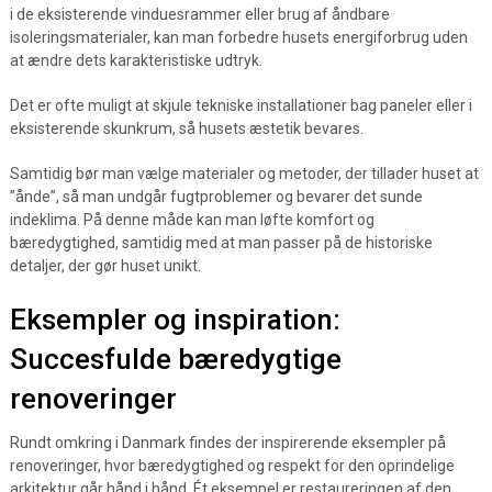
i de eksisterende vinduesrammer eller brug af åndbare
isoleringsmaterialer, kan man forbedre husets energiforbrug uden
at ændre dets karakteristiske udtryk.
Det er ofte muligt at skjule tekniske installationer bag paneler eller i
eksisterende skunkrum, så husets æstetik bevares.
Samtidig bør man vælge materialer og metoder, der tillader huset at
”ånde”, så man undgår fugtproblemer og bevarer det sunde
indeklima. På denne måde kan man løfte komfort og
bæredygtighed, samtidig med at man passer på de historiske
detaljer, der gør huset unikt.
Eksempler og inspiration:
Succesfulde bæredygtige
renoveringer
Rundt omkring i Danmark findes der inspirerende eksempler på
renoveringer, hvor bæredygtighed og respekt for den oprindelige
arkitektur går hånd i hånd. Ét eksempel er restaureringen af den