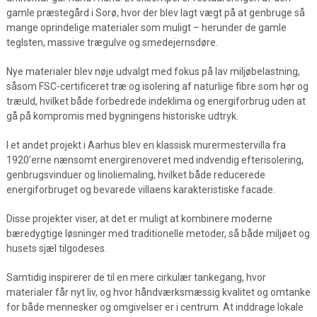
gamle præstegård i Sorø, hvor der blev lagt vægt på at genbruge så
mange oprindelige materialer som muligt – herunder de gamle
teglsten, massive trægulve og smedejernsdøre.
Nye materialer blev nøje udvalgt med fokus på lav miljøbelastning,
såsom FSC-certificeret træ og isolering af naturlige fibre som hør og
træuld, hvilket både forbedrede indeklima og energiforbrug uden at
gå på kompromis med bygningens historiske udtryk.
I et andet projekt i Aarhus blev en klassisk murermestervilla fra
1920’erne nænsomt energirenoveret med indvendig efterisolering,
genbrugsvinduer og linoliemaling, hvilket både reducerede
energiforbruget og bevarede villaens karakteristiske facade.
Disse projekter viser, at det er muligt at kombinere moderne
bæredygtige løsninger med traditionelle metoder, så både miljøet og
husets sjæl tilgodeses.
Samtidig inspirerer de til en mere cirkulær tankegang, hvor
materialer får nyt liv, og hvor håndværksmæssig kvalitet og omtanke
for både mennesker og omgivelser er i centrum. At inddrage lokale