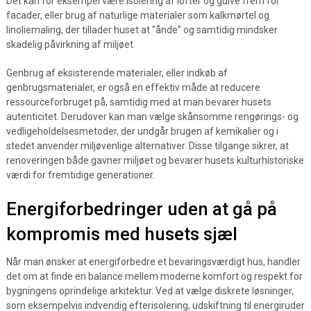
Det kan for eksempel være isolering af lofter og gulve frem for
facader, eller brug af naturlige materialer som kalkmørtel og
linoliemaling, der tillader huset at “ånde” og samtidig mindsker
skadelig påvirkning af miljøet.
Genbrug af eksisterende materialer, eller indkøb af
genbrugsmaterialer, er også en effektiv måde at reducere
ressourceforbruget på, samtidig med at man bevarer husets
autenticitet. Derudover kan man vælge skånsomme rengørings- og
vedligeholdelsesmetoder, der undgår brugen af kemikalier og i
stedet anvender miljøvenlige alternativer. Disse tilgange sikrer, at
renoveringen både gavner miljøet og bevarer husets kulturhistoriske
værdi for fremtidige generationer.
Energiforbedringer uden at gå på
kompromis med husets sjæl
Når man ønsker at energiforbedre et bevaringsværdigt hus, handler
det om at finde en balance mellem moderne komfort og respekt for
bygningens oprindelige arkitektur. Ved at vælge diskrete løsninger,
som eksempelvis indvendig efterisolering, udskiftning til energiruder